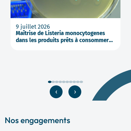
(R
N
9 juillet 2026
Maîtrise de Listeria monocytogenes
dans les produits prêts à consommer
(PAM) : nouvelles exigences
règlementaires
‹
›
Nos engagements