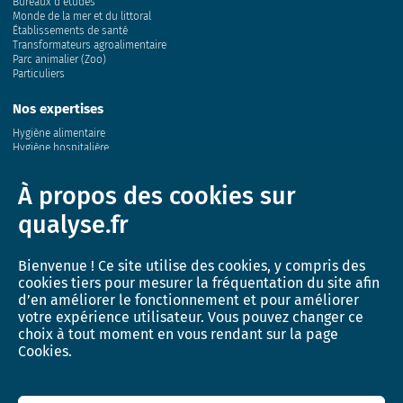
Bureaux d’études
Monde de la mer et du littoral
Établissements de santé
Transformateurs agroalimentaire
Parc animalier (Zoo)
Particuliers
Nos expertises
Hygiène alimentaire
Hygiène hospitalière
Eau
Air
À propos des cookies sur
Sol
Conchyliculture
qualyse.fr
Milieu marin
Santé animale et génétique
Bienvenue ! Ce site utilise des cookies, y compris des
Innovation
cookies tiers pour mesurer la fréquentation du site afin
Recherche et développement
d’en améliorer le fonctionnement et pour améliorer
Activité de recherche
votre expérience utilisateur. Vous pouvez changer ce
L’incubateur QUALYSE
choix à tout moment en vous rendant sur la page
Cookies.
Actualités
Boutique