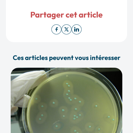
Partager cet article
Ces articles peuvent vous intéresser
1
Ré