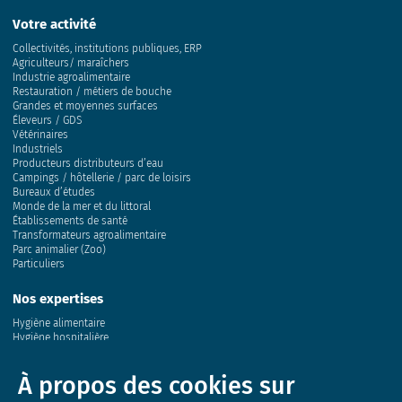
Votre activité
Collectivités, institutions publiques, ERP
Agriculteurs/ maraîchers
Industrie agroalimentaire
Restauration / métiers de bouche
Grandes et moyennes surfaces
Éleveurs / GDS
Vétérinaires
Industriels
Producteurs distributeurs d’eau
Campings / hôtellerie / parc de loisirs
Bureaux d’études
Monde de la mer et du littoral
Établissements de santé
Transformateurs agroalimentaire
Parc animalier (Zoo)
Particuliers
Nos expertises
Hygiène alimentaire
Hygiène hospitalière
Eau
Air
À propos des cookies sur
Sol
Conchyliculture