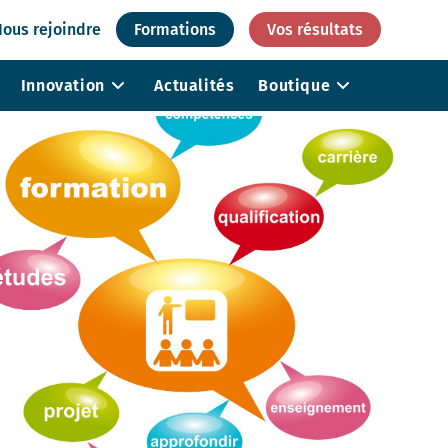
ous rejoindre
Formations
Vos résultats
Innovation
Actualités
Boutique
Air des halls de piscine
aturelles
Surveillance de la qualité
de l’air dans les ERP
 loisirs
Audit de la qualité de l’air
ésiduaires
intérieur
e process
es microbiologiques
Surveillance des milieux
aquatiques en temps réel
es chimiques
Surveillance des milieux
aquatiques avec des
échantillonneurs passifs
Surveillance des milieux
aquatiques à l’aide de
bioindicateurs