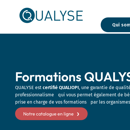
Skip
to
content
Qui so
Animaux 
Animaux 
Faune sa
Formations QUALY
QUALYSE est
certifié QUALIOPI
, une garantie de qualit
Diagnost
professionnalisme qui vous permet également de bén
des sols
prise en charge de vos formations par les organismes
Sédiment
Matières 
Notre catalogue en ligne