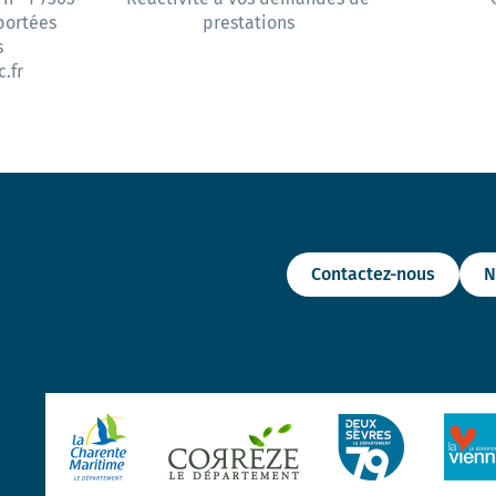
 portées
prestations
s
.fr
Contactez-nous
N