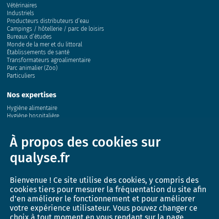
Vétérinaires
Industriels
Producteurs distributeurs d’eau
Campings / hôtellerie / parc de loisirs
Bureaux d’études
Monde de la mer et du littoral
Établissements de santé
Transformateurs agroalimentaire
Parc animalier (Zoo)
Particuliers
Nos expertises
Hygiène alimentaire
Hygiène hospitalière
Eau
Air
À propos des cookies sur
Sol
Conchyliculture
qualyse.fr
Milieu marin
Santé animale et génétique
Bienvenue ! Ce site utilise des cookies, y compris des
Innovation
cookies tiers pour mesurer la fréquentation du site afin
Recherche et développement
d’en améliorer le fonctionnement et pour améliorer
Activité de recherche
votre expérience utilisateur. Vous pouvez changer ce
L’incubateur QUALYSE
choix à tout moment en vous rendant sur la page