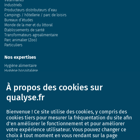
Vétérinaires
Industriels
Producteurs distributeurs d’eau
Campings / hôtellerie / parc de loisirs
Bureaux d’études
Monde de la mer et du littoral
Établissements de santé
Transformateurs agroalimentaire
Parc animalier (Zoo)
Particuliers
Nos expertises
Hygiène alimentaire
Hygiène hospitalière
Eau
Air
À propos des cookies sur
Sol
Conchyliculture
qualyse.fr
Milieu marin
Santé animale et génétique
Bienvenue ! Ce site utilise des cookies, y compris des
Innovation
cookies tiers pour mesurer la fréquentation du site afin
Recherche et développement
d’en améliorer le fonctionnement et pour améliorer
Activité de recherche
votre expérience utilisateur. Vous pouvez changer ce
L’incubateur QUALYSE
choix à tout moment en vous rendant sur la page