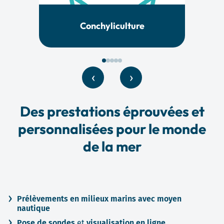
Anal
Conchyliculture
‹
›
Des prestations éprouvées et
personnalisées pour le monde
de la mer
Prélèvements en milieux marins avec moyen
nautique
Pose de sondes
et
visualisation en ligne