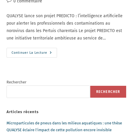
Commentaires
0 commentaire
la
de
publication :
la
QUALYSE lance son projet PREDICTO : l’intelligence artificielle
publication :
pour alerter les professionnels des contaminations au
norovirus dans les Pertuis charentais Le projet PREDICTO est
une initiative territoriale ambitieuse au service de…
Projet
Continuer La Lecture
PREDICTO :
L’intelligence
Artificielle
Au
Service
De
La
Rechercher
Filière
Ostréicole
RECHERCHER
Articles récents
Microparticules de pneus dans les milieux aquatiques : une thèse
QUALYSE éclaire l’impact de cette pollution encore invisible