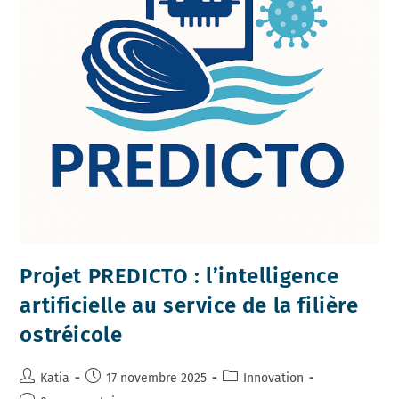
Projet PREDICTO : l’intelligence
artificielle au service de la filière
ostréicole
Auteur/autrice
Publication
Post
Katia
17 novembre 2025
Innovation
de
publiée :
category: