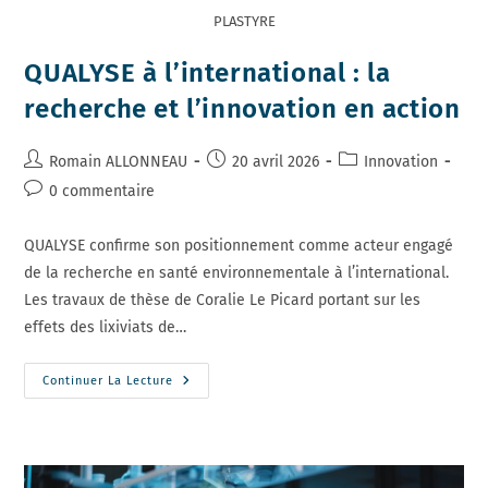
PLASTYRE
QUALYSE à l’international : la
recherche et l’innovation en action
Auteur/autrice
Publication
Post
Romain ALLONNEAU
20 avril 2026
Innovation
de
publiée :
category:
Commentaires
0 commentaire
la
de
publication :
la
QUALYSE confirme son positionnement comme acteur engagé
publication :
de la recherche en santé environnementale à l’international.
Les travaux de thèse de Coralie Le Picard portant sur les
effets des lixiviats de…
QUALYSE
Continuer La Lecture
À
L’international
:
La
Recherche
Et
L’innovation