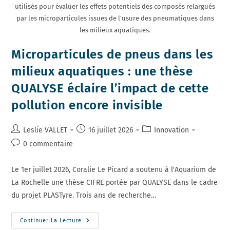
utilisés pour évaluer les effets potentiels des composés relargués
par les microparticules issues de l'usure des pneumatiques dans
les milieux aquatiques.
Microparticules de pneus dans les
milieux aquatiques : une thèse
QUALYSE éclaire l’impact de cette
pollution encore invisible
Auteur/autrice
Publication
Post
Leslie VALLET
16 juillet 2026
Innovation
de
publiée :
category:
Commentaires
0 commentaire
la
de
publication :
la
Le 1er juillet 2026, Coralie Le Picard a soutenu à l'Aquarium de
publication :
La Rochelle une thèse CIFRE portée par QUALYSE dans le cadre
du projet PLASTyre. Trois ans de recherche…
Microparticules
Continuer La Lecture
De