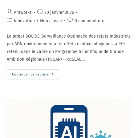
Auteur/autrice
Publication
Antworks
20 janvier 2026
de
publiée :
Post
Commentaires
Innovation
/
Non classé
0 commentaire
la
category:
de
publication :
la
Le projet SOLIDE, Surveillance Optimisée des rejets industriels
publication :
par ADN environnemental et effets écotoxicologiques, a été
retenu dans le cadre du Programme Scientifique de Grande
Ambition Régionale (PSGAR) - ROSEAU…
SOLIDE,
Continuer La Lecture
Un
Projet
Stratégique
Du
PSGAR
ROSEAU
Pour
Surveiller
Les
Milieux
Aquatiques
Par
ADN
Environnemental