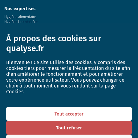
Nos expertises
Hygiène alimentaire
Hygiène hospitalière
Eau
Air
À propos des cookies sur
Sol
Conchyliculture
qualyse.fr
Milieu marin
Santé animale et génétique
Bienvenue ! Ce site utilise des cookies, y compris des
Innovation
cookies tiers pour mesurer la fréquentation du site afin
Recherche et développement
d’en améliorer le fonctionnement et pour améliorer
Activité de recherche
votre expérience utilisateur. Vous pouvez changer ce
L’incubateur QUALYSE
choix à tout moment en vous rendant sur la page
Cookies.
Actualités
Boutique
Tout accepter
Animaux d’élevage
Animaux de compagnie
Tout refuser
Faune sauvage