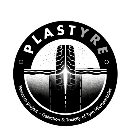
Pneus
Dans
Les
Milieux
Aquatiques
:
Une
Thèse
QUALYSE
Éclaire
L’impact
De
Cette
Pollution
Encore
Invisible