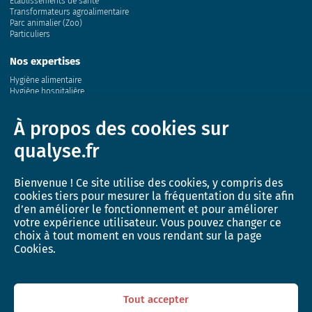
Établissements de santé
Transformateurs agroalimentaire
Parc animalier (Zoo)
Particuliers
Nos expertises
Hygiène alimentaire
Hygiène hospitalière
Eau
Air
À propos des cookies sur
Sol
Conchyliculture
qualyse.fr
Milieu marin
Santé animale et génétique
Bienvenue ! Ce site utilise des cookies, y compris des
Innovation
cookies tiers pour mesurer la fréquentation du site afin
Recherche et développement
d’en améliorer le fonctionnement et pour améliorer
Activité de recherche
votre expérience utilisateur. Vous pouvez changer ce
L’incubateur QUALYSE
choix à tout moment en vous rendant sur la page
Cookies.
Actualités
Boutique
Tout accepter
Animaux d’élevage