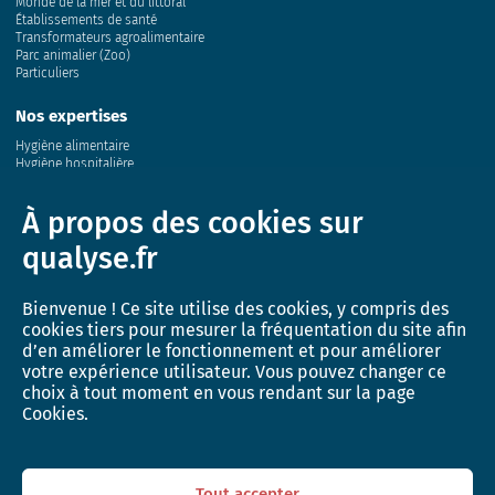
Monde de la mer et du littoral
Établissements de santé
Transformateurs agroalimentaire
Parc animalier (Zoo)
Particuliers
Nos expertises
Hygiène alimentaire
Hygiène hospitalière
Eau
Air
À propos des cookies sur
Sol
Conchyliculture
qualyse.fr
Milieu marin
Santé animale et génétique
Bienvenue ! Ce site utilise des cookies, y compris des
Innovation
cookies tiers pour mesurer la fréquentation du site afin
Recherche et développement
d’en améliorer le fonctionnement et pour améliorer
Activité de recherche
votre expérience utilisateur. Vous pouvez changer ce
L’incubateur QUALYSE
choix à tout moment en vous rendant sur la page
Cookies.
Actualités
Boutique
Tout accepter