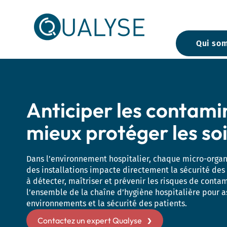
Skip
to
content
Qui so
Anticiper les contami
Animaux 
Animaux 
Faune sa
mieux protéger les soi
Dans l’environnement hospitalier, chaque micro-orga
Diagnost
des installations impacte directement la sécurité des
des sols
Sédiment
à détecter, maîtriser et prévenir les risques de conta
Matières 
l’ensemble de la chaîne d’hygiène hospitalière pour a
environnements et la sécurité des patients.
Contactez un expert Qualyse