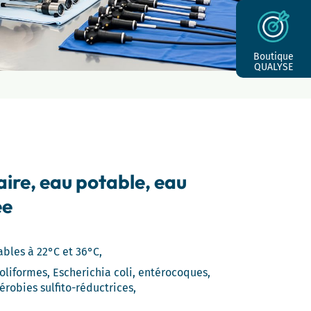
Boutique
QUALYSE
ire, eau potable, eau
ée
ables à 22°C et 36°C,
oliformes, Escherichia coli, entérocoques,
robies sulfito-réductrices,