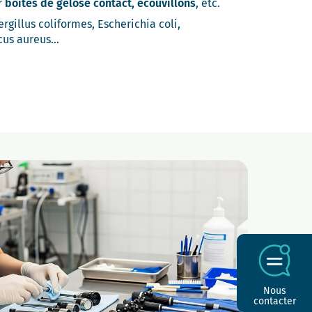
r
boites de gélose contact, écouvillons
, etc.
ergillus coliformes, Escherichia coli,
cus aureus…
Nous
contacter