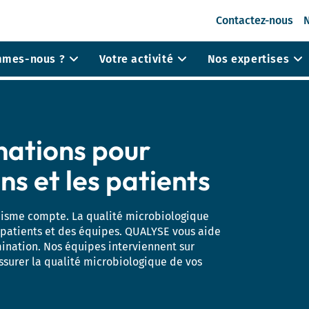
Contactez-nous
N
mmes-nous ?
Votre activité
Nos expertises
Analyses microbiologiques
EDCH
Analyses chimiques
Eaux n
nations pour
de rente
Radiobiologie
Eaux de
de compagnie
Eaux r
uvage
ns et les patients
Eaux d
nisme compte. La qualité microbiologique
ic agronomique
Analyses microbiologiques
Analys
 patients et des équipes. QUALYSE vous aide
Analyses chimiques
Analys
s
Santé des coquillages
mination. Nos équipes interviennent sur
fertilisantes
ssurer la qualité microbiologique de vos