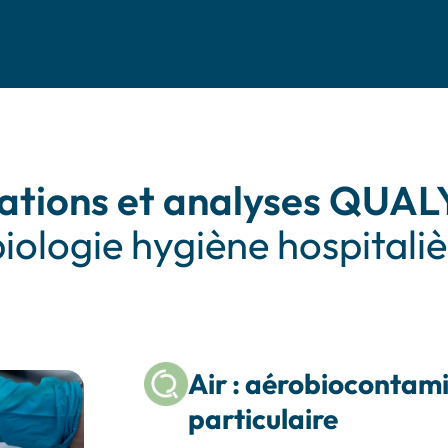
tations et analyses QUA
iologie hygiène hospitali
Air : aérobiocontam
particulaire