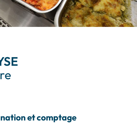
LYSE
ère
ination et comptage