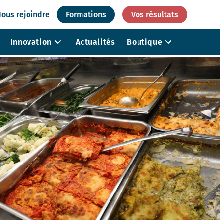
ous rejoindre
Formations
Vos résultats
Innovation
Actualités
Boutique
Air des halls de piscine
aturelles
Surveillance de la qualité
de l’air dans les ERP
 loisirs
Audit de la qualité de l’air
ésiduaires
intérieur
e process
es microbiologiques
Surveillance des milieux
aquatiques en temps réel
es chimiques
Surveillance des milieux
aquatiques avec des
échantillonneurs passifs
Surveillance des milieux
aquatiques à l’aide de
bioindicateurs